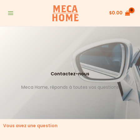
Aller
au
$
0.00
contenu
Contactez-nous
Meca Home, réponds à toutes vos questions
Vous avez une question