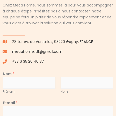
Chez Meca Home, nous sommes là pour vous accompagner
à chaque étape. N’hésitez pas à nous contacter, notre
équipe se fera un plaisir de vous répondre rapidement et de
vous aider à trouver la solution qui vous convient.
28 ter Av. de Versailles, 93220 Gagny, FRANCE
mecahome.idf@gmail.com
+33 6 35 20 40 37
Nom
*
Prénom
Nom
*
E-mail
*
C
o